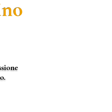
ino
ssione
o.